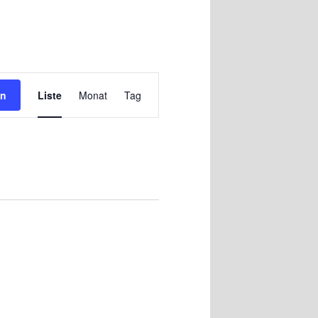
Veranstaltung
Ansichten-
en
Liste
Monat
Tag
Navigation