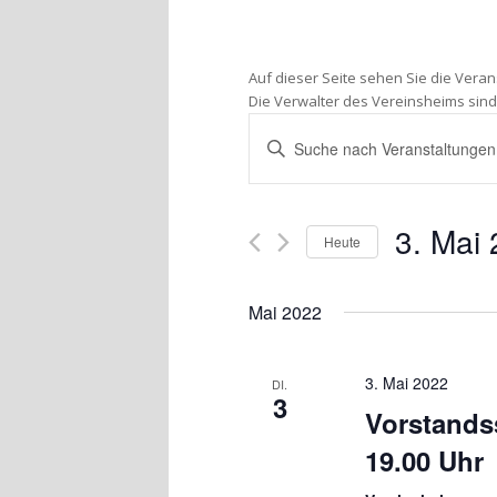
Auf dieser Seite sehen Sie die Vera
Die Verwalter des Vereinsheims sind
Veranstaltungen
Bitte
Suche
Schlüsselwort
und
eingeben.
Ansichten,
Suche
3. Mai
nach
Navigation
Heute
Veranstaltungen
Datum
Schlüsselwort.
wählen.
Mai 2022
3. Mai 2022
DI.
3
Vorstands
19.00 Uhr