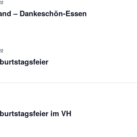
22
and – Dankeschön-Essen
22
burtstagsfeier
burtstagsfeier im VH