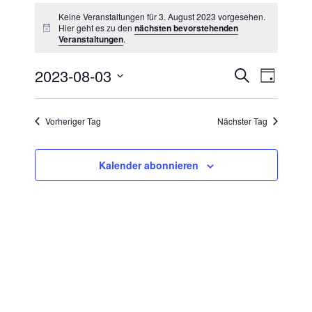
Keine Veranstaltungen für 3. August 2023 vorgesehen.
Hier geht es zu den
nächsten bevorstehenden
Veranstaltungen
.
2023-08-03
Veranstal
Veranstaltung
Suche
Tag
Ansichten
Suche
Datum
Navigatio
und
wählen.
Vorheriger Tag
Nächster Tag
Ansichten,
Navigation
Kalender abonnieren