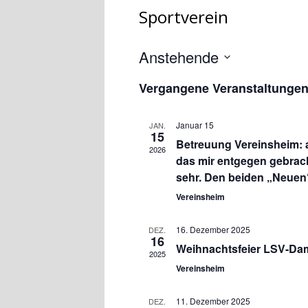
Sportverein
Anstehende
Datum
Vergangene Veranstaltunge
wählen.
Januar 15
JAN.
15
Betreuung Vereinsheim: 
2026
das mir entgegen gebrach
sehr. Den beiden „Neuen“
Vereinsheim
16. Dezember 2025
DEZ.
16
Weihnachtsfeier LSV-Da
2025
Vereinsheim
11. Dezember 2025
DEZ.