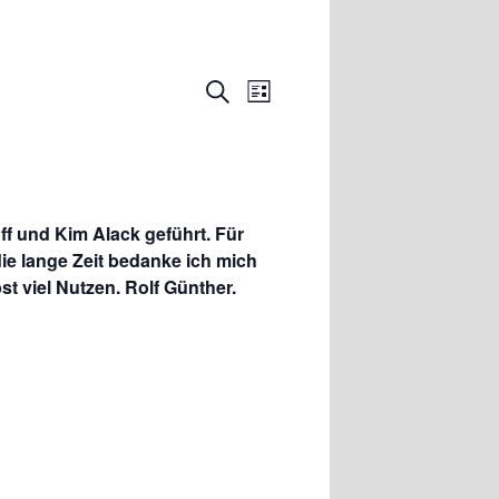
Veranstaltung
Veranstaltungen
Suche
Liste
Ansichten-
Suche
Navigation
und
Ansichten,
Navigation
f und Kim Alack geführt. Für
e lange Zeit bedanke ich mich
t viel Nutzen. Rolf Günther.