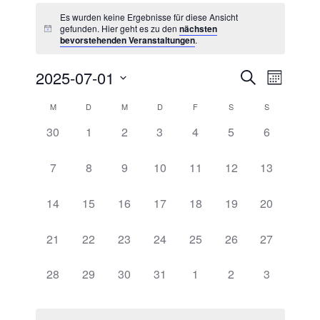
Es wurden keine Ergebnisse für diese Ansicht
gefunden. Hier geht es zu den
nächsten
bevorstehenden Veranstaltungen
.
2025-07-01
Veranstal
Veranstaltung
Suche
Monat
Ansichten
Suche
Datum
Navigatio
Kalender
M
D
M
D
F
S
S
und
wählen.
von
Ansichten,
0
0
0
0
0
0
0
30
1
2
3
4
5
6
Veranstaltungen
Navigation
Veranstaltungen,
Veranstaltungen,
Veranstaltungen,
Veranstaltungen,
Veranstaltungen,
Veranstaltungen,
Veranstalt
0
0
0
0
0
0
0
7
8
9
10
11
12
13
Veranstaltungen,
Veranstaltungen,
Veranstaltungen,
Veranstaltungen,
Veranstaltungen,
Veranstaltungen,
Veranstaltu
0
0
0
0
0
0
0
14
15
16
17
18
19
20
Veranstaltungen,
Veranstaltungen,
Veranstaltungen,
Veranstaltungen,
Veranstaltungen,
Veranstaltungen,
Veranstaltu
0
0
0
0
0
0
0
21
22
23
24
25
26
27
Veranstaltungen,
Veranstaltungen,
Veranstaltungen,
Veranstaltungen,
Veranstaltungen,
Veranstaltungen,
Veranstaltu
0
0
0
0
0
0
0
28
29
30
31
1
2
3
Veranstaltungen,
Veranstaltungen,
Veranstaltungen,
Veranstaltungen,
Veranstaltungen,
Veranstaltungen,
Veranstalt